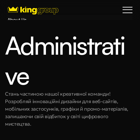
About Us
Blog
Administrati
Services
Process
Coming Soon
ve
King Interns
Legal
404
Book a call
Стань частиною нашої креативної команди! 
Розробляй інноваційні дизайни для веб-сайтів, 
мобільних застосунків, графіки й промо-матеріалів, 
залишаючи свій відбиток у світі цифрового 
мистецтва.