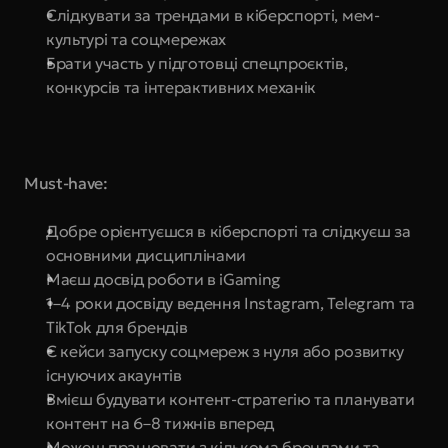
Слідкувати за трендами в кіберспорті, мем-
культурі та соцмережах
Брати участь у підготовці спецпроєктів, 
конкурсів та інтерактивних механік
Must-have:
Добре орієнтуєшся в кіберспорті та слідкуєш за 
основними дисциплінами
Маєш досвід роботи в iGaming
1–4 роки досвіду ведення Instagram, Telegram та 
TikTok для брендів
Є кейси запуску соцмереж з нуля або розвитку 
існуючих акаунтів
Вмієш будувати контент-стратегію та планувати 
контент на 6–8 тижнів вперед
Можеш працювати з кількома брендами та 