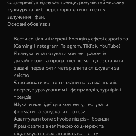
соцмережі”, а відчуває тренди, розуміє геймерську 
культуру та вміє перетворювати контент у 
залучення і фан.
Основні обов’язки
Вести соціальні мережі брендів у сфері esports та 
iGaming (Instagram, Telegram, TikTok, YouTube)
Планувати та готувати контент разом із 
дизайнером та продакшен командою: ставити 
задачі, перевіряти матеріали та слідкувати за 
якістю
Створювати контент-плани на кілька тижнів 
вперед з урахуванням інфоприводів, турнірів і 
трендів
Шукати нові ідеї для контенту, тестувати 
формати та запускати гіпотези
Адаптувати tone of voice під різні бренди
Працювати з аналітикою соцмереж та 
відстежувати ефективність контенту