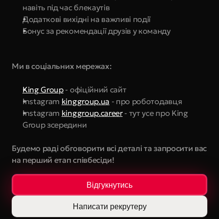
навіть під час блекаутів
Додаткові вихідні на важливі події
Бонус за рекомендації друзів у команду
Ми в соціальних мережах:
King Group
 - офіційний сайт
Instagram 
kinggroup.ua
 - про роботодавця
Instagram 
kinggroup.career
 - тут усе про King 
Group зсередини
Будемо раді обговорити всі деталі та запросити вас 
на перший етап співбесіди!
Відгукнутись
Написати рекрутеру