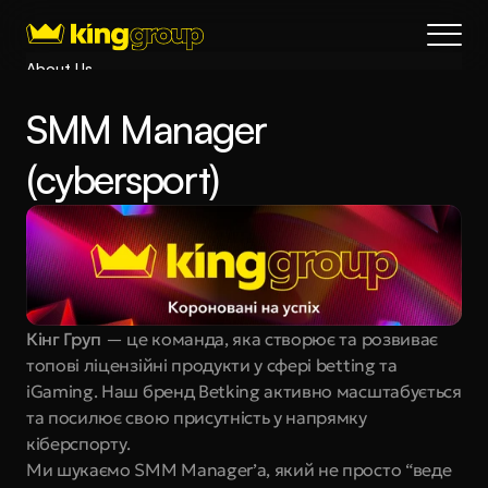
About Us
Blog
SMM Manager 
Services
Process
(cybersport)
Coming Soon
King Interns
Legal
404
Book a call
Кінг Груп
 — це команда, яка створює та розвиває 
топові ліцензійні продукти у сфері betting та 
iGaming. Наш бренд Betking активно масштабується 
та посилює свою присутність у напрямку 
кіберспорту.
Ми шукаємо SMM Manager’а, який не просто “веде 