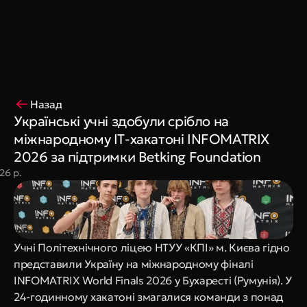
Coming Soon
King Interns
Legal
404
Book a call
Назад
Українські учні здобули срібло на 
міжнародному ІТ-хакатоні INFOMATRIX 
2026 за підтримки Betking Foundation 
26 р.
Учні Політехнічного ліцею НТУУ «КПІ» м. Києва гідно 
представили Україну на міжнародному фіналі 
INFOMATRIX World Finals 2026 у Бухаресті (Румунія). У 
24-годинному хакатоні змагалися команди з понад 