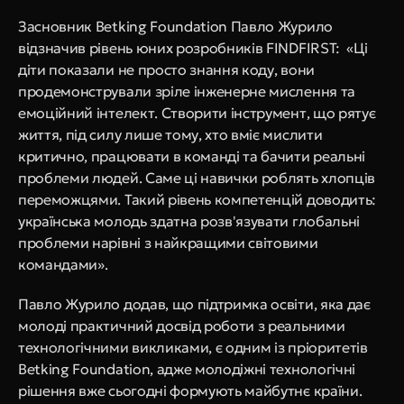
Засновник Betking Foundation Павло Журило 
відзначив рівень юних розробників FINDFIRST:  «Ці 
діти показали не просто знання коду, вони 
продемонстрували зріле інженерне мислення та 
емоційний інтелект. Створити інструмент, що рятує 
життя, під силу лише тому, хто вміє мислити 
критично, працювати в команді та бачити реальні 
проблеми людей. Саме ці навички роблять хлопців 
переможцями. Такий рівень компетенцій доводить: 
українська молодь здатна розв'язувати глобальні 
проблеми нарівні з найкращими світовими 
командами».
Павло Журило додав, що підтримка освіти, яка дає 
молоді практичний досвід роботи з реальними 
технологічними викликами, є одним із пріоритетів 
Betking Foundation, адже молодіжні технологічні 
рішення вже сьогодні формують майбутнє країни.  