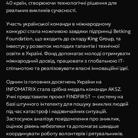
40 країн, створюючи технологічні рішення для 
реальних викликів сучасності.
Участь української команди в міжнародному 
конкурсі стала можливою завдяки підтримці Betking 
Foundation, що входить до складу 
King Group
, та 
інвестує у розвиток молодих талантів і технічної 
освіти в Україні. Фонд допомагає молоді отримувати 
міжнародний досвід, працювати з глобальною ІТ-
спільнотою та реалізовувати власні інноваційні ідеї.
Одним із головних досягнень України на 
INFOMATRIX стала срібна медаль команди AKSZ. 
Учні представили проєкт FINDFIRST — систему на 
базі штучного інтелекту для пошуку зниклих людей 
під час катастроф і надзвичайних ситуацій. 
Застосунок аналізує повідомлення про зниклих, 
оцінює рівень небезпеки та допомагає швидше 
координувати роботу волонтерів і рятувальників.