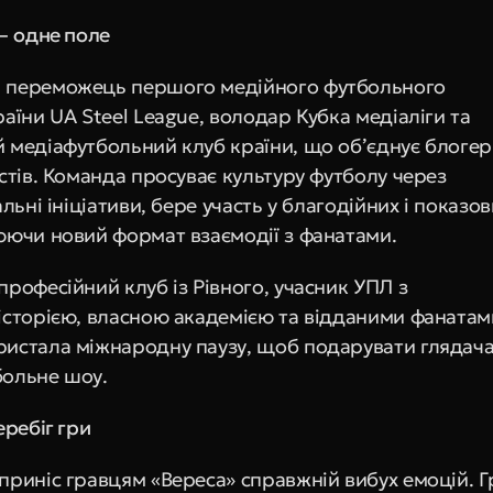
 — одне поле
 переможець першого медійного футбольного 
аїни UA Steel League, володар Кубка медіаліги та 
 медіафутбольний клуб країни, що об’єднує блогері
стів. Команда просуває культуру футболу через 
альні ініціативи, бере участь у благодійних і показов
юючи новий формат взаємодії з фанатами.
рофесійний клуб із Рівного, учасник УПЛ з 
історією, власною академією та відданими фанатами
истала міжнародну паузу, щоб подарувати глядача
больне шоу.
еребіг гри
приніс гравцям «Вереса» справжній вибух емоцій. Гр