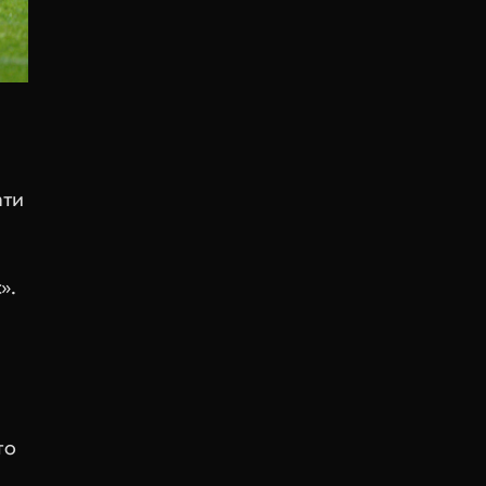
ти 
».
о 