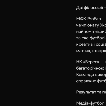
Дві філософії
МФК ProFan —
чемпіонату Укр
найпомітніший
та екс-футболі
креатив і соці
матчах, створ
НК «Верес» — п
багаторічною 
Команда викор
справжнє фут
Результат та п
Медіа-футбол 