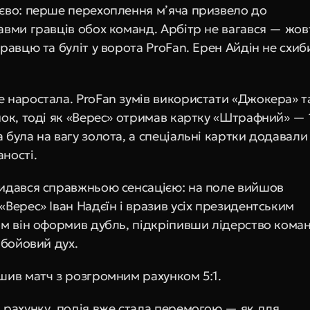
єво: перше перехоплення м’яча призвело до 
авми гравців обох команд. Арбітр не вагався — жовт
равцю та буліт у ворота ProFan. Ерен Айдін не схиби
 наростала. ProFan зумів використати «Джокера» та
ок, тоді як «Верес» отримав картку «Штрафний» — 1:
була на вагу золота, а спеціальні картки додавали г
ності.
идався справжньою сенсацією: на поле вийшов 
Верес» Іван Надєїн і вразив усіх президентським 
ом він оформив дубль, підкріпивши лідерство коман
 бойовий дух.
шив матч з розгромним рахунком 5:1.
 рахунку, подія вже стала перемогою — як для 