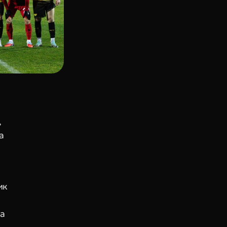
 
 
к 
а 