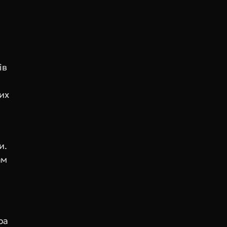
в 
их 
. 
м 
а 