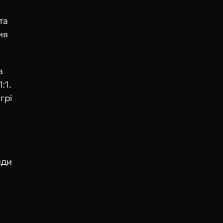
а 
в 
 
1. 
рі 
ди 