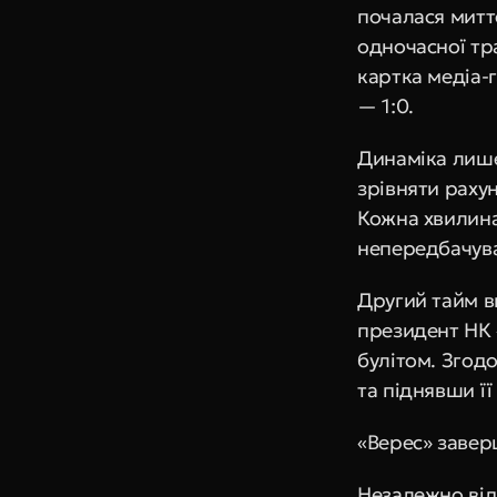
почалася митт
одночасної тр
картка медіа-г
— 1:0.
Динаміка лише
зрівняти рахун
Кожна хвилина 
непередбачува
Другий тайм в
президент НК «
булітом. Згод
та піднявши її
«Верес» завер
Незалежно від