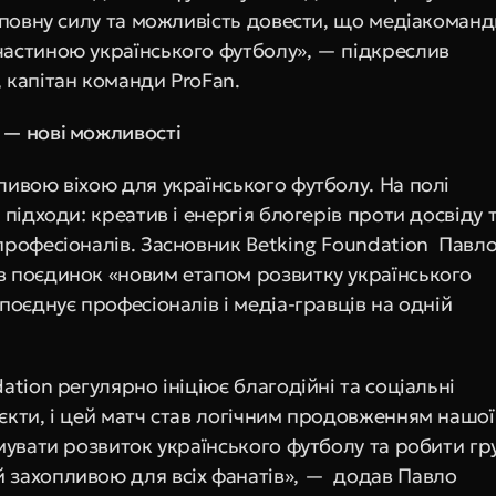
 повну силу та можливість довести, що медіакоманди
астиною українського футболу», — підкреслив 
 капітан команди ProFan.
— нові можливості
ливою віхою для українського футболу. На полі 
 підходи: креатив і енергія блогерів проти досвіду т
рофесіоналів. Засновник Betking Foundation  Павло
 поєдинок «новим етапом розвитку українського 
поєднує професіоналів і медіа-гравців на одній 
ation регулярно ініціює благодійні та соціальні 
єкти, і цей матч став логічним продовженням нашої 
мувати розвиток українського футболу та робити гру
захопливою для всіх фанатів», —  додав Павло 