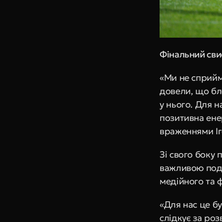
Фінальний сви
«Ми не сприйм
довели, що бл
у нього. Для н
позитивна ене
враженнями Іг
Зі свого боку 
важливою поді
медійного та 
«Для нас це бу
слідкує за роз