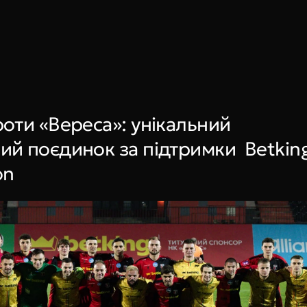
Book a call
оти «Вереса»: унікальний 
й поєдинок за підтримки  Betking
on