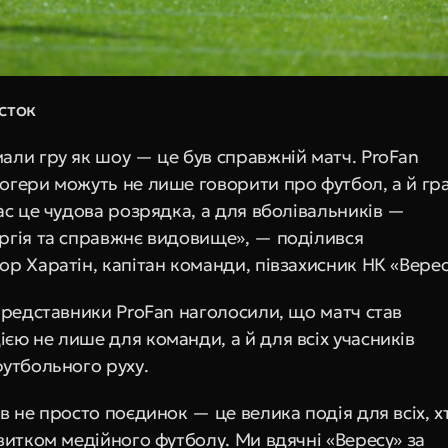
сток
али гру як шоу — це був справжній матч. ProFan 
огери можуть не лише говорити про футбол, а й гра
ас це чудова розрядка, а для вболівальників — 
ргія та справжнє видовище», — поділився 
ор Харатін, капітан команди, півзахисник НК «Верес
представники ProFan наголосили, що матч став 
єю не лише для команди, а й для всіх учасників 
футбольного руху.
в не просто поєдинок — це велика подія для всіх, хт
витком медійного футболу. Ми вдячні «Вересу» за 