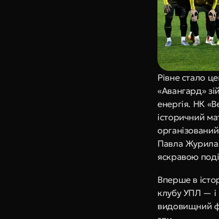
Рівне стало ц
«Авангард» зій
енергія. НК «В
історичний ма
організований 
Павла Журила, 
яскравою поді
Вперше в істо
клубу УПЛ — і
видовищний фу