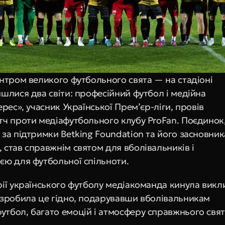
ентром великого футбольного свята — на стадіоні 
шлися два світи: професійний футбол і медійна 
ерес», учасник Української Прем’єр-ліги, провів 
тч проти медіафутбольного клубу ProFan. Поєдинок,
за підтримки Betking Foundation та його засновника
став справжнім святом для вболівальників і 
єю для футбольної спільноти.
рії українського футболу медіакоманда кинула викли
 зробила це гідно, подарувавши вболівальникам 
тбол, багато емоцій і атмосферу справжнього свят