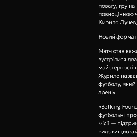
повагу, гру на
повноцінною ч
Кирило Дучев,
Новий формат 
Матч став важ
зустрілися два
майстерності п
Журило назвав
футболу, який 
арені». 
«Betking Found
футбольні про
місії — підтри
видовищною й 