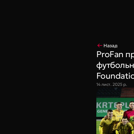
Coming Soon
King Interns
Legal
404
Назад
ProFan пр
футбольни
Foundati
14 лист. 2025 р.