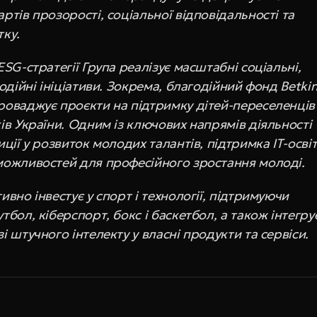
ртів прозорості, соціальної відповідальності та 
тку.
ESG-стратегії Група реалізує масштабні соціальні, 
годійні ініціативи. Зокрема, благодійний фонд Betkin
роваджує проєкти на підтримку дітей-переселенців 
ів України. Одним із ключових напрямів діяльності 
иції у розвиток молодих талантів, підтримка ІТ-освіт
можливостей для професійного зростання молоді.
ивно інвестує у спорт і технології, підтримуючи 
тбол, кіберспорт, бокс і баскетбол, а також інтегрує
і штучного інтелекту у власні продукти та сервіси.