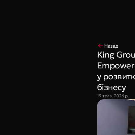
Coming Soon
King Interns
Legal
404
Назад
King Gro
Empowerme
у розвитк
бізнесу
19 трав. 2026 р.