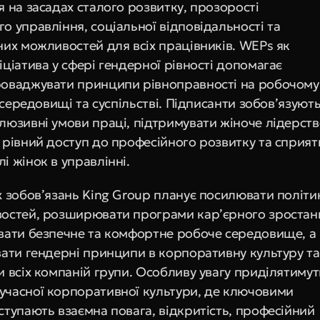
 на засадах сталого розвитку, прозорості 
 управління, соціальної відповідальності та 
них можливостей для всіх працівників. WEPs як 
ціатива у сфері гендерної рівності допомагає 
оваджувати принципи рівноправності на робочому 
с-середовищі та суспільстві. Підписанти зобов’язують
люзивні умови праці, підтримувати жіноче лідерство
 рівний доступ до професійного розвитку та сприяти
і жінок в управлінні.
х зобов’язань King Group планує посилювати політик
остей, розширювати програми кар’єрного зростанн
вати безпечне та комфортне робоче середовище, а 
вати гендерні принципи в корпоративну культуру та 
 всіх компаній групи. Особливу увагу приділятимуть
часної корпоративної культури, де ключовими 
тупають взаємна повага, відкритість, професійний 