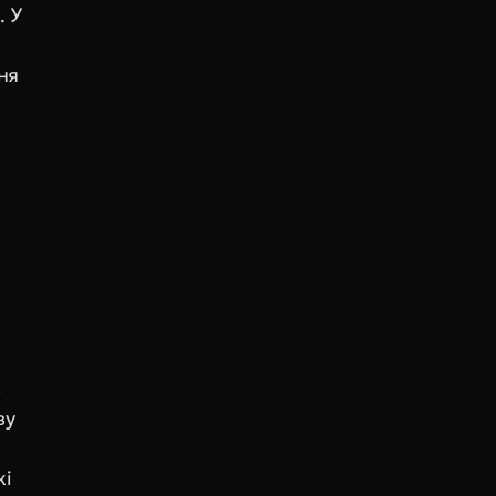
 У 
я 
 
у 
і 