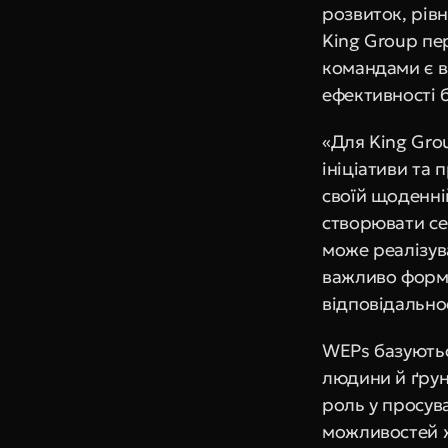
розвиток, рівн
King Group пер
командами є в
ефективності б
«Для King Gro
ініціативи та 
своїй щоденній
створювати се
може реалізува
важливо форму
відповідальнос
WEPs базуютьс
людини й ґрунт
роль у просува
можливостей жі