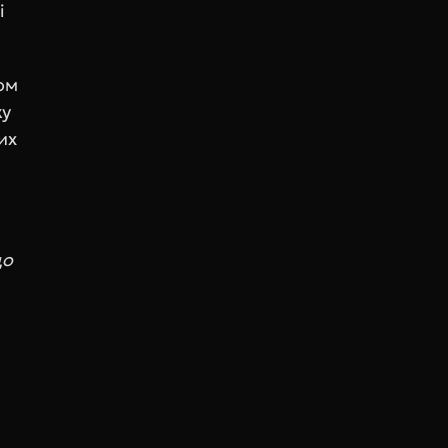
 
м 
у 
х 
о 