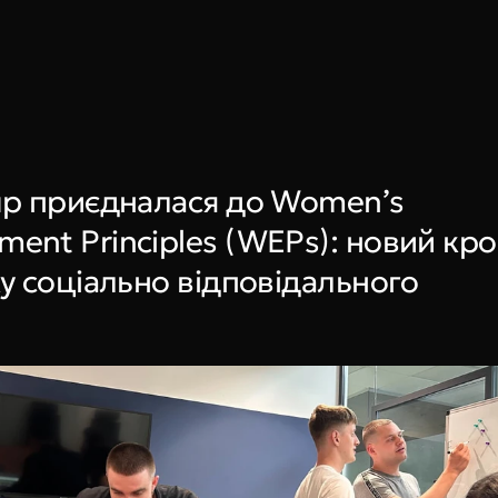
Book a call
up приєдналася до Women’s 
nt Principles (WEPs): новий крок
у соціально відповідального 