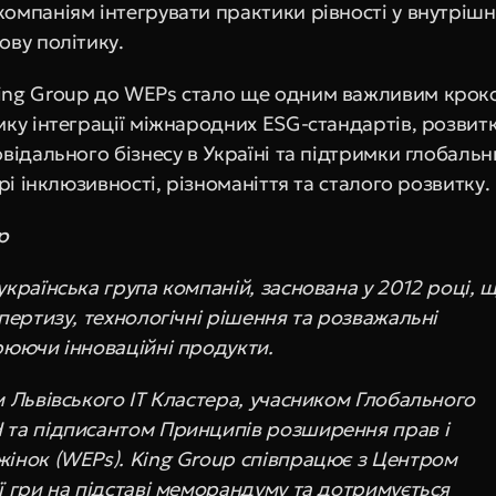
омпаніям інтегрувати практики рівності у внутрішні
ову політику.
ing Group до WEPs стало ще одним важливим кроко
ку інтеграції міжнародних ESG-стандартів, розвитк
відального бізнесу в Україні та підтримки глобальни
ері інклюзивності, різноманіття та сталого розвитку.
p
українська група компаній, заснована у 2012 році, щ
пертизу, технологічні рішення та розважальні 
рюючи інноваційні продукти.
 Львівського IT Кластера, учасником Глобального 
та підписантом Принципів розширення прав і 
інок (WEPs). King Group співпрацює з Центром 
ї гри на підставі меморандуму та дотримується 