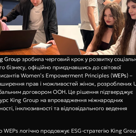
ng Group
 зробила черговий крок у розвитку соціальн
о бізнесу, офіційно приєднавшись до світової 
писантів Women’s Empowerment Principles (
WEPs
) – 
ширення прав і можливостей жінок, розроблених U
бальним договором ООН
. 
Це рішення підтверджує 
курс King Group на впровадження міжнародних 
ності, інклюзивності та відповідального ведення 
 WEPs логічно продовжує ESG-стратегію King Group