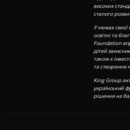
високих станда
сталого розви
У межах своєї 
освітні та бла
Foundation вп
дітей захисник
також є інвест
та створення 
King Group акт
український фу
рішення на баз