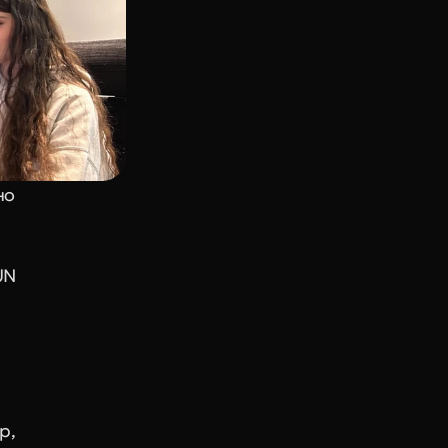
о 
N 
, 