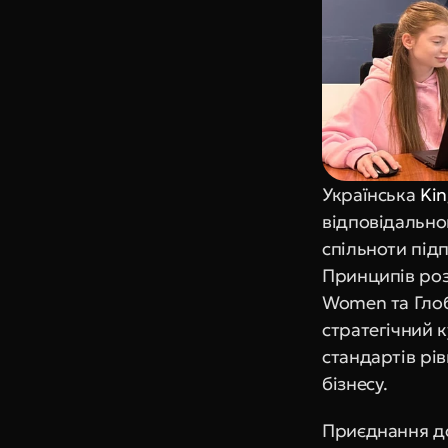
Українська 
Ki
відповідальног
спільноти під
Принципів роз
Women та Гло
стратегічний 
стандартів рів
бізнесу.  
Приєднання до