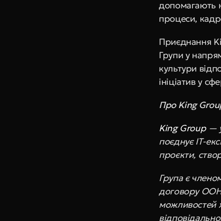
допомагають к
процеси, кадр
Приєднання K
Групи у напрям
культури відпо
ініціатив у сф
Про King Grou
King Group
 — 
поєднує ІТ-екс
проєкти, ство
Група є членом
договору ООН 
можливостей ж
відповідально