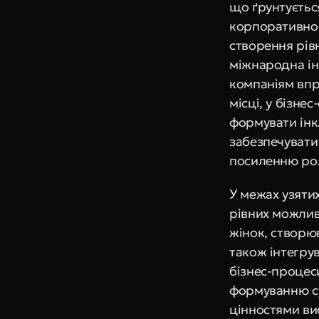
що ґрунтується
корпоративного
створення рів
міжнародна іні
компаніям впр
місці, у бізне
формувати інк
забезпечувати
посиленню рол
У межах узяти
рівних можлив
жінок, створю
також інтегру
бізнес-процеси
формуванню су
цінностями вис