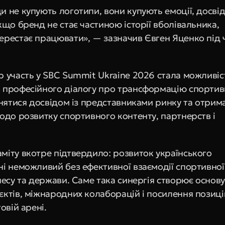
 не купують логотипи, вони купують емоції, досвід 
кщо бренд не стає частиною історії вболівальника, 
ерестає працювати», — зазначив Євген Яценко під ч
p участь у SBC Summit Ukraine 2026 стала можливіс
 професійного діалогу про трансформацію спортивн
інятися досвідом із представниками ринку та отрима
одо розвитку спортивного контенту, партнерств і 
міту вкотре підтвердило: розвиток українського 
ні неможливий без ефективної взаємодії спортивної 
несу та держави. Саме така синергія створює основу 
єктів, міжнародних колаборацій і посилення позицій
товій арені.