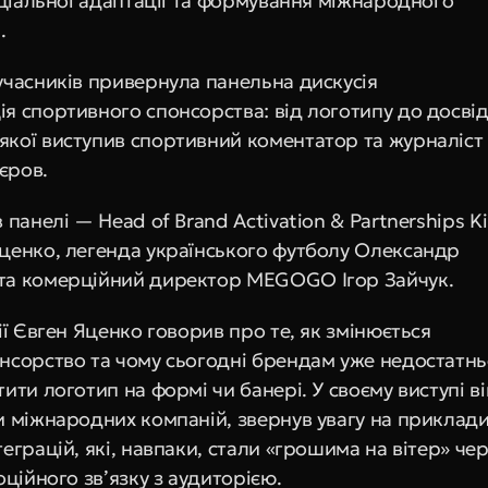
оціальної адаптації та формування міжнародного 
.
учасників привернула панельна дискусія 
я спортивного спонсорства: від логотипу до досвіду
кої виступив спортивний коментатор та журналіст 
єров.
 панелі — Head of Brand Activation & Partnerships Ki
ценко, легенда українського футболу Олександр 
та комерційний директор MEGOGO Ігор Зайчук.
ії Євген Яценко говорив про те, як змінюється 
нсорство та чому сьогодні брендам уже недостатнь
ити логотип на формі чи банері. У своєму виступі він
и міжнародних компаній, звернув увагу на приклади
еграцій, які, навпаки, стали «грошима на вітер» чер
оційного зв’язку з аудиторією.