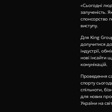
«Сьогодні люди
залученість. Я
спонсорство п
виступу.
Для King Grou
долучитися до
індустрії, обм
нові інсайти щ
комунікацій.
Проведення са
спорту сьогод
спільноти, біз
для нових про
України на сві