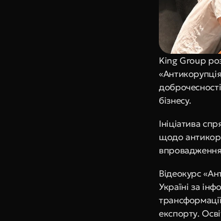
King Group ро
«Антикорупція
доброчесності
бізнесу.
Ініціатива спр
щодо антикору
впровадження 
Відеокурс «Ан
Україні за інф
трансформації 
експорту. Осві