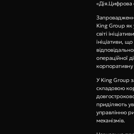
«Дія.Цифрова 
Запровадження
King Group як
світі ініціати
ініціативи, щ
відповідально
операційної ді
корпоративну 
У King Group 
складовою кор
довгострокової
приділяють ув
управлінню ри
механізмів.