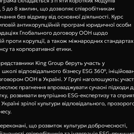
грама складається з п’яти коротких модулів 
 5 до 8 хвилин, що дозволяє співробітникам 
ання без відриву від основної діяльності. Курс 
Типовій антикорупційній програмі юридичної особи 
ндаціях Глобального договору ООН щодо 
й проти корупції, а також міжнародних стандартах 
нсу та корпоративної етики.
редставники King Group беруть участь у 
 школі відповідального бізнесу ESG 360°, ініційован
говором ООН в Україні. У Групі наголошують: участь
реслює прагнення впроваджувати сучасні підходи д
тку, розвивати внутрішню ESG-експертизу та сприят
Україні зрілої культури відповідального, прозорого
несу.
переконані, що розвиток культури доброчесності, 
знаності співробітників та інтеграція ESG-принципі