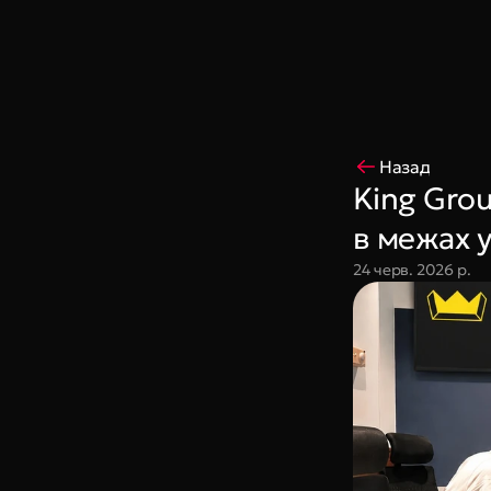
Coming Soon
King Interns
Legal
404
Назад
King Gro
в межах 
24 черв. 2026 р.