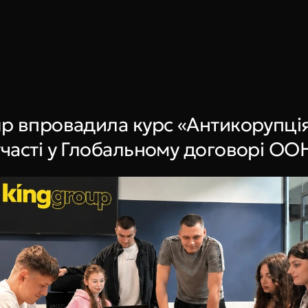
Book a call
up впровадила курс «Антикорупція
участі у Глобальному договорі ОО