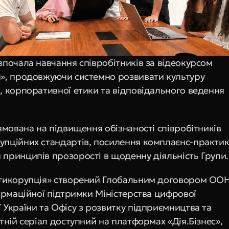
зпочала навчання співробітників за відеокурсом 
», продовжуючи системно розвивати культуру 
, корпоративної етики та відповідального ведення 
ямована на підвищення обізнаності співробітників 
пційних стандартів, посилення комплаєнс-практик 
принципів прозорості в щоденну діяльність Групи.
тикорупція» створений Глобальним договором ООН 
ормаційної підтримки Міністерства цифрової 
України та Офісу з розвитку підприємництва та 
тній серіал доступний на платформах «Дія.Бізнес», 