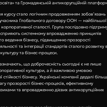
освіта» та Громадянській антикорупційній платформ
 курсу стало логічним продовженням зобов’язань 
 учасника Глобального договору ООН — найбільшої 
ви корпоративної сталості. Група послідовно підтриму
о сприяють системному впровадженню принципів 
го ведення бізнесу, підвищенню прозорості 
яльності та інтеграції стандартів сталого розвитку в
культуру та бізнес-процеси.
зазначають, що доброчесність сьогодні є не лише 
поративної культури, а й важливою умовою 
 стійкості бізнесу. Українські компанії дедалі більш
агу прозорості бізнес-процесів, ефективному 
зиками та впровадженню дієвих антикорупційних 