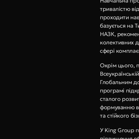
Навчальна про
тривалістю від
проходити навч
базується на 
НАЗК, рекоме
колективних ді
сфері комплає
Окрім цього, п
Всеукраїнській
Глобальним до
програмі підк
сталого розви
формуванню в 
та стійкого біз
У King Group 
підвищення обі