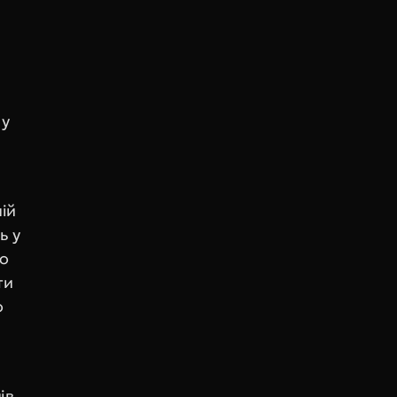
у 
ій 
 у 
о 
и 
 
в 