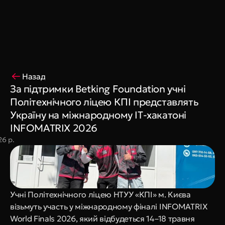
Coming Soon
King Interns
Legal
404
Book a call
Назад
За підтримки Betking Foundation учні 
Політехнічного ліцею КПІ представлять 
Україну на міжнародному ІТ-хакатоні 
INFOMATRIX 2026 
26 р.
Учні Політехнічного ліцею НТУУ «КПІ» м. Києва 
візьмуть участь у міжнародному фіналі INFOMATRIX 
World Finals 2026, який відбудеться 14–18 травня 