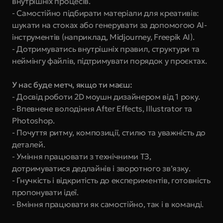
внутрішніх процесів.
- Самостійно підбирати матеріали для креативів: 
шукати на стоках або генерувати за допомогою AI-
інструментів (наприклад, Midjourney, Freepik AI).
- Дотримуватись внутрішніх правил, структури та 
неймінгу файлів, підтримувати порядок у проєктах.
У нас буде метч, якщо ти маєш:
- Досвід роботи 2D моушн дизайнером від 1 року.
- Впевнене володіння After Effects, Illustrator та 
Photoshop.
- Почуття ритму, композиції, стилю та уважність до 
деталей.
- Уміння працювати з технічними ТЗ, 
дотримуватися дедлайнів і зворотного зв’язку.
- Гнучкість і відкритість до експериментів, готовність 
пропонувати ідеї.
- Вміння працювати як самостійно, так і в команді.