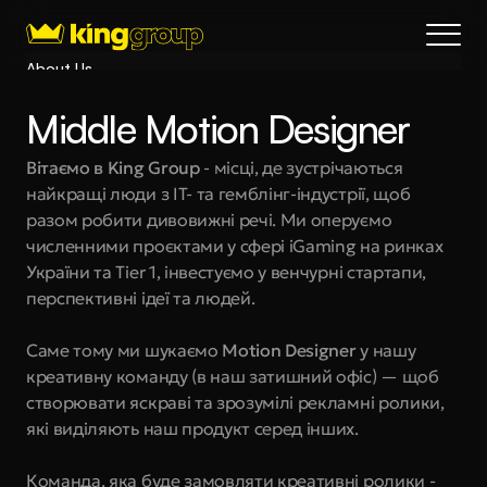
About Us
Blog
Middle Motion Designer
Services
Process
Вітаємо в King Group
 - місці, де зустрічаються 
найкращі люди з IT- та гемблінг-індустрії, щоб 
Coming Soon
разом робити дивовижні речі. Ми оперуємо 
King Interns
численними проєктами у сфері iGaming на ринках 
Legal
України та Tier 1, інвестуємо у венчурні стартапи, 
404
перспективні ідеї та людей.
Book a call
Саме тому ми шукаємо 
Motion Designer
 у нашу 
креативну команду (в наш затишний офіс) — щоб 
створювати яскраві та зрозумілі рекламні ролики, 
які виділяють наш продукт серед інших.
Команда, яка буде замовляти креативні ролики - 