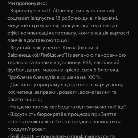
Ми пропонуємо:
- Зарплату рівня IT-/iGaming-ринку та повний 
соцпакет (відпустка 18 робочих днів, лікарняні, 
медичне страхування, консультації терапевта в 
офісі, компенсація спортзалу, компенсація вартості 
ланчів з доставкою тощо);
- Зручний офіс у центрі Києва (пішки зі 
Звіринецької/Либідської) із зеленою панорамною 
терасою та зонами відпочинку: PS5, настільний 
футбол, дартс, масажне крісло, своя бібліотека. 
Проблема блекаутів вирішена на 100%;
- Дисконтну програму від партнерів: харчування, 
косметика, заправки, розваги, зоомагазини та 
багато іншого;
- Надаємо творчу свободу та підтримуємо твої ідеї;
- Відсутність бюрократії в процесах прийняття 
рішень і можливість безпосередньо впливати на 
продукт/проєкт;
- Skill Boost — покриваємо профільні курси та 