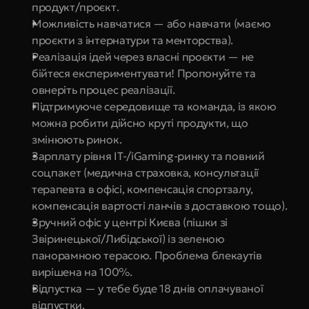
продукт/проєкт.
Можливість навчатися — або навчати (маємо 
проєкти з інтернатури та менторства).
Реалізація ідей через власні проєкти — не 
бійтеся експериментувати! Пропонуйте та 
овнеріть процес реалізації.
Підтримуюче середовище та команда, із якою 
можна робити дійсно круті продукти, що 
змінюють ринок.
Зарплату рівня IT-/iGaming-ринку та повний 
соцпакет (медична страховка, консультації 
терапевта в офісі, компенсація спортзалу, 
компенсація вартості ланчів з доставкою тощо).
Зручний офіс у центрі Києва (пішки зі 
Звіринецької/Либідської) із зеленою 
панорамною терасою. Проблема блекаутів 
вирішена на 100%.
Відпустка — у тебе буде 18 днів оплачуваної 
відпустки.