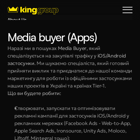
About Us
Blog
Media buyer (Apps)
Services
Process
Наразі ми в пошуках 
Media Buyer
, який 
спеціалізується на закупівлі трафіку у 
iOS/Android 
Coming Soon
застосунки
. Ми шукаємо спеціаліста, який готовий 
King Interns
прийняти виклик та приєднатися до нашої команди 
Legal
маркетингу для роботи із офіційними застосунками 
404
наших проектів в Україні та країнах Tier-1.
Що ви будете робити:
Book a call
Створювати, запускати та оптимізовувати 
рекламні кампанії для застосунків iOS/Android у 
рекламних мережах (Facebook Ads - Web-to-App, 
Apple Search Ads, Ironsource, Unity Ads, Moloco, 
Liftoff, Mintegral тощо);