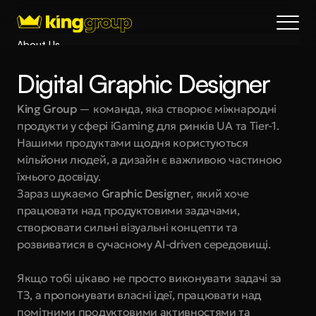
About Us
Blog
Digital Graphic Designer
Services
Process
King Group
 — команда, яка створює міжнародні 
продукти у сфері iGaming для ринків UA та Tier-1. 
Coming Soon
Нашими продуктами щодня користуються 
King Interns
мільйони людей, а дизайн є важливою частиною 
Legal
їхнього досвіду.
404
Зараз шукаємо 
Graphic Designer
, який хоче 
працювати над продуктовими задачами, 
Book a call
створювати сильні візуальні концепти та 
розвиватися в сучасному AI-driven середовищі.
Якщо тобі цікаво не просто виконувати задачі за 
ТЗ, а пропонувати власні ідеї, працювати над 
помітними продуктовими активностями та 