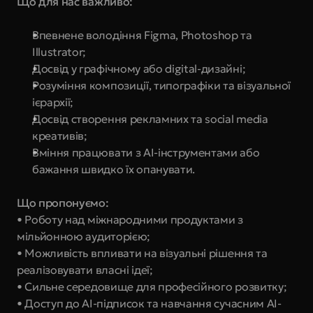
Що для нас важливо:
Впевнене володіння Figma, Photoshop та 
Illustrator;
Досвід у графічному або digital-дизайні;
Розуміння композиції, типографіки та візуальної 
ієрархії;
Досвід створення рекламних та social media 
креативів;
Вміння працювати з AI-інструментами або 
бажання швидко їх опанувати.
Що пропонуємо:
• Роботу над міжнародними продуктами з 
мільйонною аудиторією;
• Можливість впливати на візуальні рішення та 
реалізовувати власні ідеї;
• Сильне середовище для професійного розвитку;
• Доступ до AI-підписок та навчання сучасним AI-