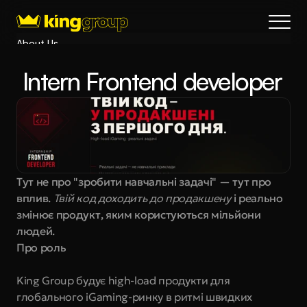
About Us
Blog
 Intern Frontend developer
Services
Process
Coming Soon
King Interns
Legal
Тут не про "зробити навчальні задачі" — тут про 
404
вплив. 
Твій код доходить до продакшену
 і реально 
Book a call
змінює продукт, яким користуються мільйони 
людей.
Про роль
King Group будує high-load продукти для 
глобального iGaming-ринку в ритмі швидких 