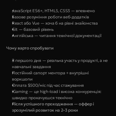
JavaScript ES6+, HTML5, CSS3 — впевнено
Базове розуміння роботи веб-додатків
React або Vue — хоча б на рівні знайомства
Git — базовий рівень
Англійська — читання технічної документації
Чому варто спробувати
З першого дня — реальна участь у продукті, а не 
навчальні завдання
Постійний сапорт ментора + внутрішні 
воркшопи
Оплата $500/міс під час стажування
iGaming — це high-load і висока конкуренція: 
швидко прокачуєшся технічно
Після успішного проходження — оффер і 
зрозумілий розвиток на 2–3 роки