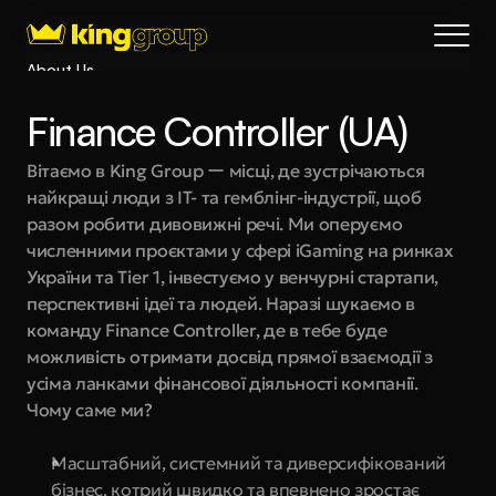
About Us
Blog
Finance Controller (UA)
Services
Process
Вітаємо в King Group ー місці, де зустрічаються 
найкращі люди з IT- та гемблінг-індустрії, щоб 
Coming Soon
разом робити дивовижні речі. Ми оперуємо 
King Interns
численними проєктами у сфері iGaming на ринках 
Legal
України та Tier 1, інвестуємо у венчурні стартапи, 
404
перспективні ідеї та людей. Наразі шукаємо в 
команду Finance Controller, де в тебе буде 
Book a call
можливість отримати досвід прямої взаємодії з 
усіма ланками фінансової діяльності компанії.
Чому саме ми?
Масштабний, системний та диверсифікований 
бізнес, котрий швидко та впевнено зростає 