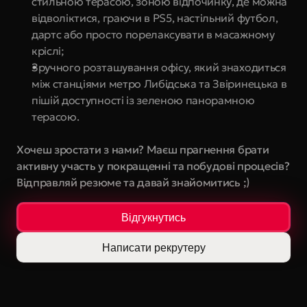
стильною терасою, зоною відпочинку, де можна 
відволіктися, граючи в PS5, настільний футбол, 
дартс або просто порелаксувати в масажному 
кріслі;
Зручного розташування офісу, який знаходиться 
між станціями метро Либідська та Звіринецька в 
пішій доступності із зеленою панорамною 
терасою.
Хочеш зростати з нами? Маєш прагнення брати 
активну участь у покращенні та побудові процесів? 
Відправляй резюме та давай знайомитись ;)
Відгукнутись
Написати рекрутеру