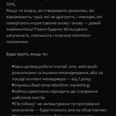
SMS.
Якщо ти знаєш, як створювати розсилки, які 
відкривають, пуші, які не дратують, і меседжі, які 
повертають користувачів знову і знову — давай 
знайомитись! Разом будемо збільшувати 
залученість, лояльність і ключові retention-
показники.
Буде круто, якщо ти:
Маєш досвід роботи з email, sms, web-push-
розсилками та іншими месенджерами, або на 
посаді контент-менеджера — від 1 року;
Розумієш Real-time retention marketing;
Любиш креативно підходити до створення 
шаблонів листів;
"З'їв собаку" на налаштуванні та прогріванні 
розсилачів — буде плюсом, але не обов’язково;