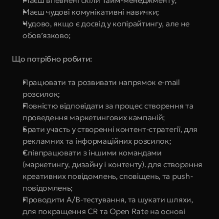
Маєш впевнені скіли Тайм-менеджменту;
Маєш чудові комунікативні навички;
Чудово, якщо є досвід у копірайтингу, але не 
обов’язково;
Що потрібно робити:
Працювати та розвивати напрямок e-mail 
розсилок;
Повністю відповідати за процес створення та 
проведення маркетингових кампаній;
Брати участь у створенні контент-стратегії, для 
рекламних та інформаційних розсилок;
Співпрацювати з іншими командами 
(маркетингу, дизайну і контенту). для створення 
креативних повідомлень, сповіщень, та push-
повідомлень;
Проводити A/B-тестування, та шукати шляхи, 
для покращення CR та Open Rate на основі 