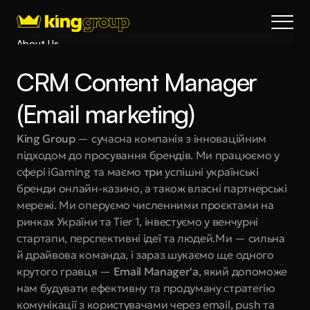
About Us
Blog
CRM Content Manager 
Services
Process
(Email marketing)
Coming Soon
King Group
 — сучасна компанія з інноваційним 
King Interns
підходом до просування брендів. Ми працюємо у 
Legal
сфері iGaming та маємо 
три 
успішні українські 
404
бренди онлайн-казино, а також власні партнерські 
мережі. Ми оперуємо численними проєктами на 
Book a call
ринках України та Tier 1, інвестуємо у венчурні 
стартапи, перспективні ідеї та людей.Ми — сильна 
й драйвова команда, і зараз шукаємо ще одного 
крутого гравця — 
Email Manager'а
, який допоможе 
нам будувати ефективну та продуману стратегію 
комунікації з користувачами через email, push та 