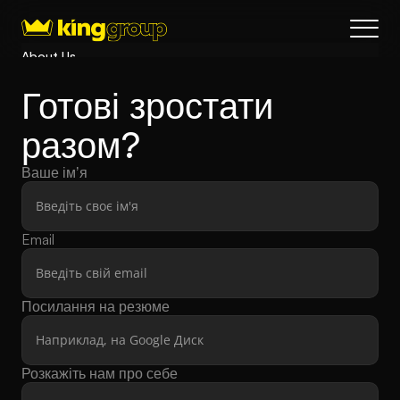
About Us
Blog
Готові зростати 
Services
разом?
Process
Coming Soon
Ваше імʼя
King Interns
Legal
404
Email
Book a call
Посилання на резюме
Розкажіть нам про себе