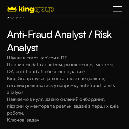
About Us
Blog
Anti-Fraud Analyst / Risk 
Services
Process
Analyst
Coming Soon
Шукаєш старт кар’єри в IT?
King Interns
Цікавишся data аналізом, ризик менеджментом, 
Legal
QA, anti-fraud або безпекою даних?
404
King Group шукає junior та midle спеціалістів, 
готових розвиватись у напрямку anti-fraud та risk 
Book a call
analysis.
Навчаємо з нуля, даємо сильний онбординг, 
підтримку ментора та реальні задачі з перших днів 
роботи.
Ключові задачі