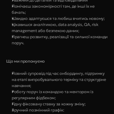
Уважний до деталей та відповідальний
Помічаєш закономірності там, де інші їх не 
бачать;
Швидко адаптуєшся та любиш вчитись новому;
Цікавишся аналітикою, data analysis, QA, risk 
management або безпекою даних;
Прагнеш розвитку, реалізації та сильної команди 
поруч.
Що ми пропонуємо
Повний супровід під час онбордингу, підтримку 
на етапі випробувального терміну та структурне 
навчання;
Роботу поруч із командою та ментором із 
регулярним фідбеком;
Гідну фіксовану ставку за кожну зміну;
Зручний позмінний графік: