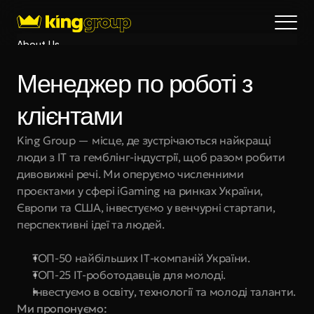
About Us
Blog
Менеджер по роботі з 
Services
Process
клієнтами
Coming Soon
King Group — місце, де зустрічаються найкращі 
King Interns
люди з IT та гемблінг-індустрії, щоб разом робити 
Legal
дивовижні речі. Ми оперуємо численними 
404
проєктами у сфері iGaming на ринках України, 
Європи та США, інвестуємо у венчурні стартапи, 
Book a call
перспективні ідеї та людей.
ТОП-50 найбільших ІТ-компаній України.
ТОП-25 IT-роботодавців для молоді.
Інвестуємо в освіту, технології та молоді таланти.
Ми пропонуємо: